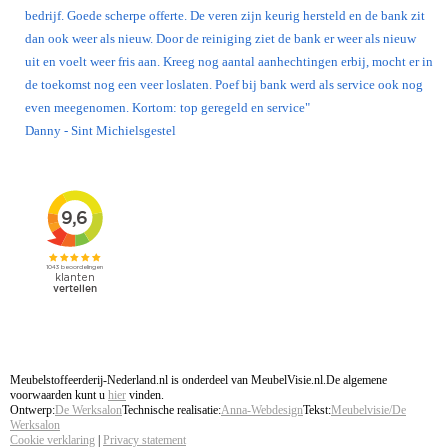
bedrijf. Goede scherpe offerte. De veren zijn keurig hersteld en de bank zit
dan ook weer als nieuw. Door de reiniging ziet de bank er weer als nieuw
uit en voelt weer fris aan. Kreeg nog aantal aanhechtingen erbij, mocht er in
de toekomst nog een veer loslaten. Poef bij bank werd als service ook nog
even meegenomen. Kortom: top geregeld en service"
Danny - Sint Michielsgestel
Meubelstoffeerderij-Nederland.nl is onderdeel van MeubelVisie.nl.De algemene
voorwaarden kunt u
hier
vinden.
Ontwerp:
De Werksalon
Technische realisatie:
Anna-Webdesign
Tekst:
Meubelvisie/De
Werksalon
Cookie verklaring
|
Privacy statement