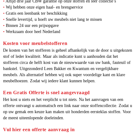
•
Altijd drie jaar CBW garantie op onze stoffen en leer collectie’s
•
Wij hebben onze eigen haal- en brengservice
•
Gratis een leenbank ter beschikking
•
Snelle levertijd, u hoeft uw meubels niet lang te missen
•
Binnen 24 uur een prijsopgave
•
Werkzaam door heel Nederland
Kosten voor meubelstofferen
De kosten van het stofferen is geheel afhankelijk van de door u uitgekozen
stof of leder kwaliteit. Maar als indicatie kunt u aanhouden dat het
stofferen circa de helft kost van de nieuwwaarde van uw bank, fauteuil of
bankstel. Uitgezonderd Leen Bakker en Kwantum en vergelijkbare
meubels. Als alternatief hebben wij ook super voordelige kant en klare
meubelhoezen. Zodat wij iedere klant kunnen helpen.
Een Gratis Offerte is snel aangevraagd
Het kost u niets en het verplicht u tot niets. Na het aanvragen van een
offerte ontvangt u automatisch een link naar onze stoffencollectie. Zodat u
op uw gemak een keuze kan maken uit honderden eersteklas stoffen. Voor
de meest uiteenlopende doeleinden.
Vul hier een offerte aanvraag in