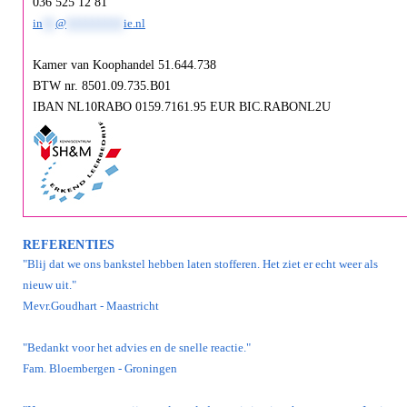
036 525 12 81
in
**
@
*********
ie.nl
Kamer van Koophandel 51.644.738
BTW nr. 8501.09.735.B01
IBAN NL10RABO 0159.7161.95 EUR BIC.RABONL2U
REFERENTIES
"Blij dat we ons bankstel hebben laten stofferen. Het ziet er echt weer als
nieuw uit."
Mevr.Goudhart - Maastricht
"Bedankt voor het advies en de snelle reactie."
Fam. Bloembergen - Groningen